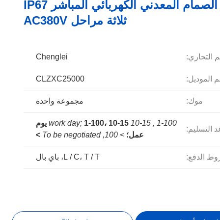
مفعول الصمام المعدني الكهربائي المباشر IP67
ثلاثة مراحل AC380V
م التجاري:
Chenglei
 الموديل:
CLZXC25000
موك:
مجموعة واحدة
1-100 , 10-15 work day;
1-100، 10-15 يوم
 التسليم:
عمل؛
> 100, To be negotiated
>
ط الدفع:
L / C، T / T، باي بال