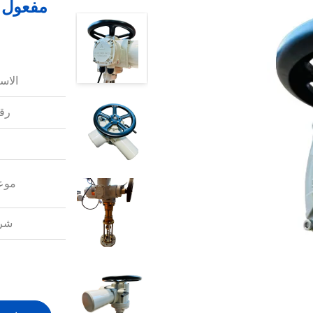
الاس
رقم
موعد
شرو