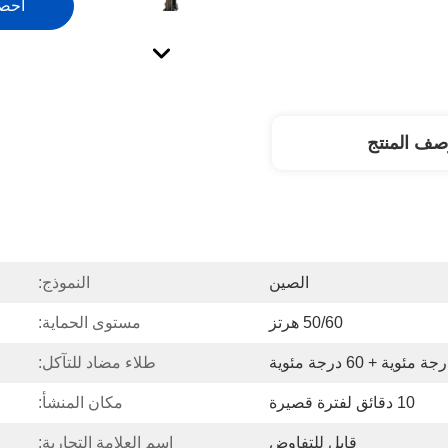
احص
صف المنتج
الصين
النموذج:
50/60 هرتز
مستوى الحماية:
طلاء مضاد للتآكل:
10 دقائق لفترة قصيرة
مكان المنشأ:
قابل للتفاوض
اسم العلامة التجارية: