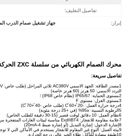
تفاصيل التغليف:
إبراز:
جهاز تشغيل صمام الدرب المستق
محرك الصمام الكهربائي من سلسلة ZXC الحركة الخطية
تفاصيل سريعة:
1مصدر الطاقة: الجهد الاسمي AC380V ثلاثي المراحل (طلب خاص: 220V أحادي المراحل ، 440V ثلاثي المراحل ، 660V ، إلخ)
التردد الاسمي: 50 هرتز (60 هرتز خاصة)
2مستوى الحماية: IP65/67 (نظام خاص IP68) ؛
3مستوى العزل: مستوى F
4درجة حرارة العمل: -20 ̊+60 ̊C (طلب خاص -40 ̊+70 ̊C)
5الرطوبة النسبية: ≤95% (في +25 درجة مئوية)
6نظام العمل: 10 دقائق لوقت قصير (15-30 دقيقة للطلب الخاص)
7علامة مقاومة للانفجار: ExdIIBT4 مناسبة لبيئات الغازات المتفجرة من الفئات IIA و IIB T1-T4.
8إشارة الدخول: إشارة التبديل (أو إشارة ضبط 4-20mA)
9بيئة العمل: النوع غير المقاوم للانفجار يستخدم في الأماكن التي لا توجد فيها وسائل قابلة للاشتعال والانفجار والآثار الكارثية بقوة.
10طبقة مضادة للتآكل: طلاء الخبز عالي درجة الحرارة.