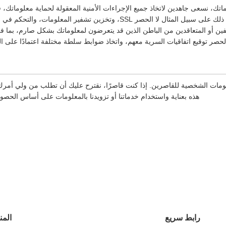
تك، نسعى جاهدين لاتخاذ جميع الإجراءات الأمنية المعقولة لحماية معلوماتك،
أو تلفها أو فقدها، بما في ذلك على سبيل المثال لا الحصر SSL، وتخزين تشفير ا
ظفين أو المتعاقدين من الباطن الذين قد يتعرضون لمعلوماتك بشكل صارم، بما ف
لحصر توقيع اتفاقيات السرية معهم، واتخاذ ضوابط سلطة مختلفة اعتمادًا على ا
علومات الشخصية للقاصرين. إذا كنت قاصرًا، نقترح عليك أن تطلب من ولي أم
هذه بعناية واستخدام خدماتنا أو تزويدنا بالمعلومات على أساس الحص
رابط سريع
المن