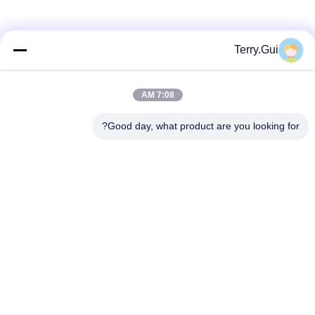
وسائل التواصل الاجتماعي
Terry.Gui
7:08 AM
اتصل سريعًا
Good day, what product are you looking for?
تيل
86-519-8876-9153
بريد إلكتروني
terry.gui@cz-chenglei.com
عنوان
المبنى A5، حديقة المعدات الذكية الصناعية، مدينة هنغ شانكيا،
منطقة التنمية الاقتصادية، مدينة تشانغتشو، الصين
سياسة الخصوصية
|
خريطة الموقع