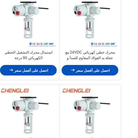
محرك خطي كهربائي 24VDC مع
استبدال محرك التشغيل الخطي
عجلة يد الفولاذ المقاوم للصدأ و
الكهربائي 90 درجة
NEMA 4/4X / 7& 9 الحجرة
Limitorque/Eim/Rotork بقدرة إنتاج
30000 / سنة لقفل الباب
احصل على أفضل سعر
احصل على أفضل سعر