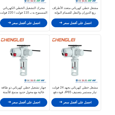
مشغل خطي كهربائي متعدد الأطراف
محرك التشغيل الخطي الكهربائي
ربع الدوران والنقل للصمام البوابة
المسموح به بـ 110 فولت / 220 فولت
السكين مع محرك 24VDC
AC IP65 مع عزم دوران منخفض
لصمام التدفق
احصل على أفضل سعر
احصل على أفضل سعر
مشغل خطي كهربائي بجهد 24 فولت
جهاز تشغيل خطي كهربائي ذو طاقة
تيار مستمر بتصنيف IP65، قوة دفع
عالية مع محول حدود مدمج للأتمتة
قصوى 10000 نيوتن لصمام الحجاب
الصناعية
الحاجز
احصل على أفضل سعر
احصل على أفضل سعر