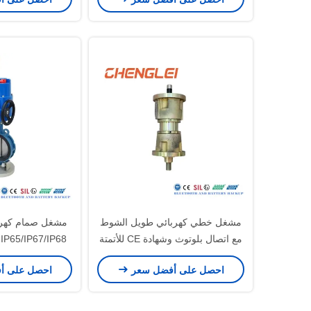
الضغط / AC
مشغل خطي كهربائي طويل الشوط
مشغل صمام كهربا
مع اتصال بلوتوث وشهادة CE للأتمتة
8
الصناعية
وشهادة 
احصل على أفضل سعر
احصل على أ
في التدفئة والتهو