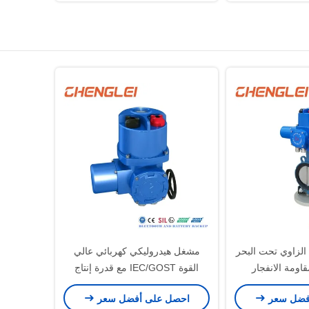
الزاوي تحت البحر
مشغل هيدروليكي كهربائي عالي
مقاومة الانفجار
القوة IEC/GOST مع قدرة إنتاج
ية لتحكم الصمام
30000/سنوي للتحكم في الصمامات
فضل سعر
احصل على أفضل سعر