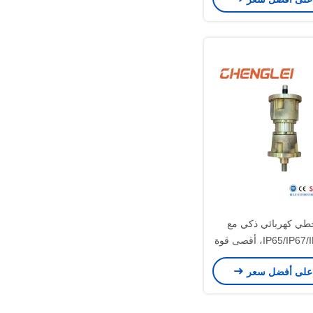
ي كهربائي ذكي مع
تصنيف IP65/IP67/IP68، أقصى قوة
دفع 10000N، والسكتة الدماغية
على أفضل سعر
قياسية 80mm