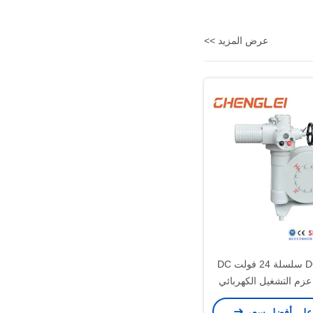
عرض المزيد >>
تشينغلي DQ سلسلة 24 فولت DC
2000N. عزم التشغيل الكهربائي
 مع اتصال بلوتوث
على أفضل سعر