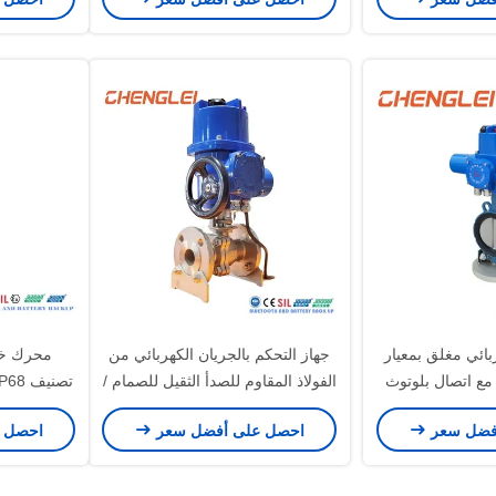
HV
في التدفئة والتهوية وتكييف الهواء
ئي مغلق بمعيار
جهاز التحكم بالجريان الكهربائي من
محرك خط
IP65/IP67/IP6 مع اتصال بلوتوث
الفولاذ المقاوم للصدأ الثقيل للصمام /
CE للصمام/الخانق/التحكم
المكبت / HVAC
فضل سعر
احصل على أفضل سعر
احصل 
ية وتكييف الهواء
ال