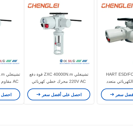
يار اليدوي HART ESD/FCS
تشينغلي ZXC 40000N.m قوة دفع
كهربائي متعدد
220V AC محرك خطي كهربائي
AC مقاوم
 تحت الحمراء مع
عالي السرعة لتعديل الصمام
الكبير ال
فضل سعر
احصل على أفضل سعر
احصل 
ة للتعديل
P67/IP68