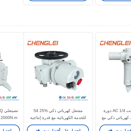
تشينجلي 12 فولت AC 1/4 دورة
مشغل كهربائي ذكي S4 25%
محرك كهربائي ذكي مع
للخدمة الكهربائية مع قدرة إنتاجية
m
لمعدل للصمام /
30000/سنويًا للصمام/الخانق/التحكم
الذكي
فضل سعر
احصل على أفضل سعر
احصل 