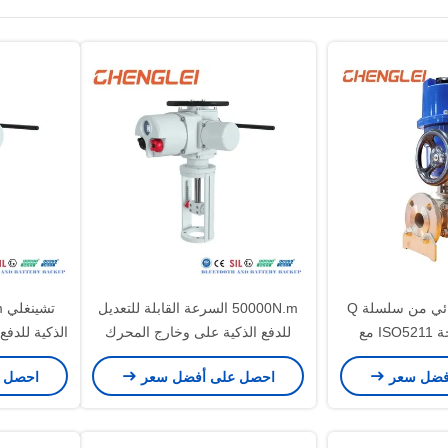
مشغل دوار كهربائي من سلسلة Q
50000N.m السرعة القابلة للتعديل
بزاوية 180 درجة ISO5211 مع
للدفع الذكية على وخارج المحرك
الذكية للدفع
نفجار والتدفئة
الخطي الكهربائي للصمام / الضغط /
الخطية للصم
فضل سعر
احصل على أفضل سعر
احصل 
كييف الهواء
HVAC