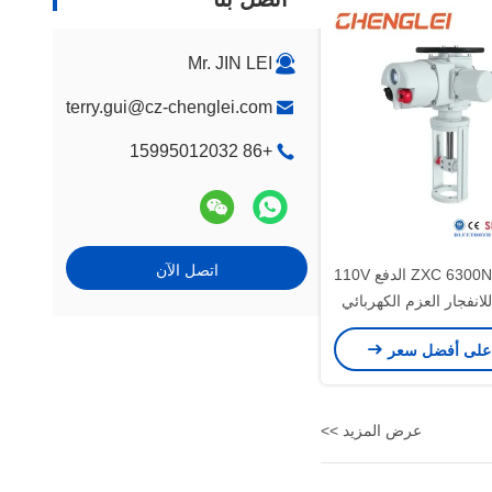
Mr. JIN LEI
terry.gui@cz-chenglei.com
+86 15995012032
اتصل الآن
تشينغلي ZXC 6300N.m الدفع 110V
 للانفجار العزم الكهربائي
صمام المحرك الخطي مع
على أفضل سعر
IP65/I الحماية
عرض المزيد >>