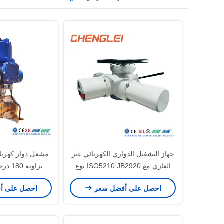
جهاز التشغيل الدواري الكهربائي غير
الغازي مع ISO5210 JB2920 نوع
عزم الدوران و NEMA 4/4X/7&9
تطبيق مقاوم للا
احصل على أفضل سعر
احصل على أ
الحجرة
والتهوية وت