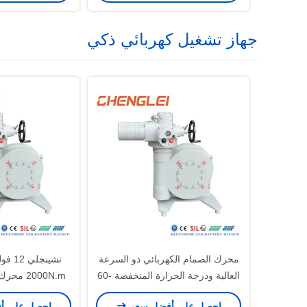
جهاز تشغيل كهربائي ذكي
محرك الصمام الكهربائي ذو السرعة
العالية ودرجة الحرارة المنخفضة -60
2000N.m 
درجة مئوية من سلسلة DQ
صندوق التروس ا
احصل على أفضل سعر
احصل على أ