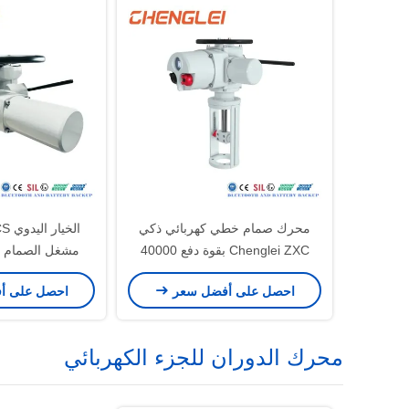
محرك صمام خطي كهربائي ذكي
الخ
Chenglei ZXC بقوة دفع 40000
مشغل الصمام ال
نيوتن متر مع شفة دفع ISO5210
الدورات بالأشعة
احصل على أفضل سعر
احصل على أ
سرعة قابل
محرك الدوران للجزء الكهربائي