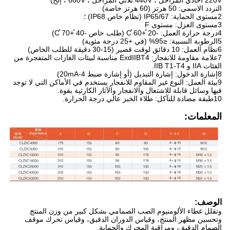
220V أحادي المراحل ، 440V ثلاثي المراحل ، 660V ، إلخ)
التردد الاسمي: 50 هرتز (60 هرتز خاصة)
2مستوى الحماية: IP65/67 (نظام خاص IP68) ؛
3مستوى العزل: مستوى F
4درجة حرارة العمل: -20 ̊+60 ̊C (طلب خاص -40 ̊+70 ̊C)
5الرطوبة النسبية: ≤95% (في +25 درجة مئوية)
6نظام العمل: 10 دقائق لوقت قصير (15-30 دقيقة للطلب الخاص)
7علامة مقاومة للانفجار: ExdIIBT4 مناسبة لبيئات الغازات المتفجرة من
الفئات IIA و IIB T1-T4.
8إشارة الدخول: إشارة التبديل (أو إشارة ضبط 4-20mA)
9بيئة العمل: النوع غير المقاوم للانفجار يستخدم في الأماكن التي لا توجد
فيها وسائل قابلة للاشتعال والانفجار والآثار الكارثية بقوة.
10طبقة مضادة للتآكل: طلاء الخبز عالي درجة الحرارة.
المعلمات:
الوصف:
وتقلل غطاء الألومنيوم الصب الصمامي بشكل كبير من وزن المنتج
وتحسين مظهر المنتج، وقياس الدوران الدقيق، وقياس تحرك موقف
الصمام الدقيق، ومراقبة المحرك والحماية.