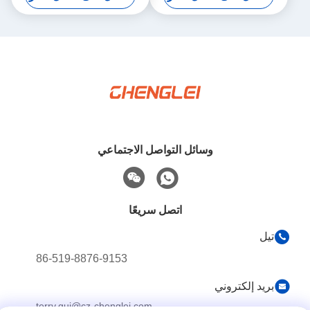
وسائل التواصل الاجتماعي
اتصل سريعًا
تيل
86-519-8876-9153
بريد إلكتروني
terry.gui@cz-chenglei.com