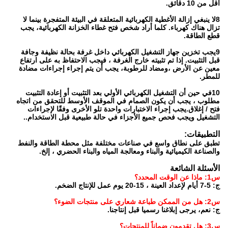
أقل من 10 دقائق.
8لا ينبغي إزالة الأغطية الكهربائية المتعلقة في البيئة المتفجرة بينما لا
تزال هناك كهرباء. كلما أراد شخص فتح غطاء الخزانة الكهربائية، يجب
قطع الطاقة.
9يجب تخزين جهاز التشغيل الكهربائي داخل غرفة بحالة نظيفة وجافة
قبل التثبيت. إذا تم تثبيته خارج الغرفة ، فيجب الاحتفاظ به على ارتفاع
معين عن الأرض ،ومضاد للرطوبة، يجب أن يتم إجراء إجراءات مضادة
للمطر.
10في حين أن التشغيل الكهربائي الأولي بعد التثبيت أو إعادة التثبيت
مطلوب ، يجب أن يكون الصمام في الموقف الأوسط للتحقق من اتجاه
فتح / إغلاق.يجب إجراء الاختبارات واحدة تلو الأخرى وفقًا لإجراءات
التشغيل ويجب فحص جميع الأجزاء في حالة طبيعية قبل الاستخدام..
التطبيقات:
تطبق على نطاق واسع في صناعات مختلفة مثل محطة الطاقة والنفط
والصناعة الكيميائية والبناء ومعالجة المياه والبناء الحضري ، إلخ.
الأسئلة الشائعة
س1: ماذا عن الوقت المحدد؟
ج: 5-7 أيام لإعداد العينة ، 15-20 يوم عمل للإنتاج الضخم.
س2: هل من الممكن طباعة شعاري على منتجات الضوء؟
ج: نعم، يرجى إبلاغنا رسميا قبل إنتاجنا.
س3: هل تقدمون ضماناً للمنتجات؟