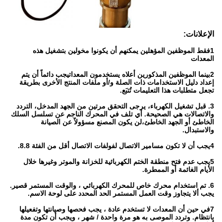
الإعلانات:
1فقط الموظفين المؤهلين يمكنهم أن يكونوا مخولين بتشغيل هذه
المعدات
2بينما الموظفين المذكورين أعلاه يستخدمون المعداتيجب دائماً أن يتم
إعداد دليل الاستخدامات ذات الصلة و/أو ملفات المنتج الأخرى بطريقة
تجعل متطلبات هذا التعليمات تُتبَع.
3. قبل تشغيل الكهرباء، يرجى التحقق مرتين من الجهد المدخل، التردد
والاتصالات هي الصحيحة. أي تلف في المحرك الناجم عن تسلسل السلك
الخاطئ أو الجهد الخاطئ،لن يكون المصنع مسؤولاً عن الصيانة
والاستبدال.
4يجب أن لا تكون مسامير الاتصال لفولفات الاتصال أقل من الفئة 8.8.
5يجب عدم فتح منطقة الختم الكهربائية للخزانة والموتر وغيرها خلال
الأيام الغائمة أو الممطرة.
6. تم استخدام محرك خاص للمحرك الكهربائي ، والوقت المستمر قصير.
يجب ألا يتجاوز وقت العمل المستمر الحد المحدد على لوحة الاسم.
7في حين أن المعدات لا تستخدم عادة ، يجب فحصها وصيانتها وتفعيلها
بانتظام. وتردد الموصى به هو مرة واحدة / شهر ، ويجب أن تكون مدة