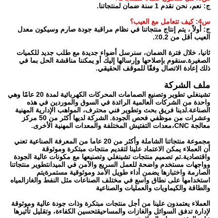
ج: نعم، نحن نقدم 1 سنة ضمان لمنتجاتنا.
س4: كيف تتعامل مع العيب؟
ج: أولاً ، يتم إنتاج منتجاتنا في نظام مراقبة جودة صارم وسيكون معدل
العيب أقل من 0.2٪.
ثانيا، خلال فترة الضمان، سنرسل أضواء جديدة مع طلب جديد للكميات
الصغيرة.سنقوم بإصلاحها وإرسالها إليك أو يمكننا مناقشة الحل بما في
ذلك إعادة الاتصال وفقًا للموقف الحقيقي.
ملف الشركة
تشينغلي تطوير وتصنيع الصمامات المحركات الكهربائية لمدة 20 عامًا وهي
واحدة من الشركات العالمية الرائدة في السوق والموردين في هذه
الصناعة.لدينا فريق بحث وتطوير فني محترف، المواهب الإدارية المهنية
وعشرات من موظفي فحص الجودة. الشركة لديها أكثر من 50 مركز
معالجة CNC،معدات التفتيش المختلفة والمعدات المهنية الأخرى.
مجموعة منتجاتنا الشاملة وأكثر من 20 عاما من المعرفة الصناعية تعني
أن العملاء يمكن الاعتماد علينا لتقديم منتجات مبتكرة وموثوقة
واقتصادية.تم تصميم منتجات تشينغلي وتصنيعها مع مكونات عالية الجودة
وواجهات مستخدم واضحة للعمل السريع والآمن في الميدانتطوير منتجاتنا
الصارمة واختبارها يضمن أداء طويل الأمد وموثوقية مستمرةيتم
استخدامها على نطاق واسع في مختلف الصناعات مثل النفط والغازالمياه
والطاقة والكيماويات والعمليات والصناعية
العملاء يعتمدون علينا من أجل منتجات مبتكرة وذات جودة عالية وموثوقة
لإدارة تدفق السوائل والغازات والمساحيقتحسين الكفاءة، وتقليل تأثيرها