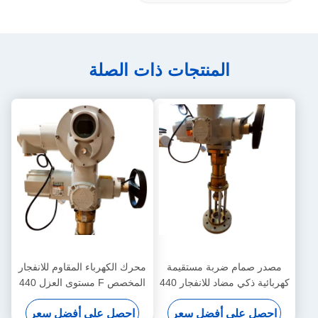
المنتجات ذات الصلة
مصدر صمام ضربة مستقيمة
محرك الكهرباء المقاوم للانفجار
كهربائية ذكي مضاد للانفجار 440
المخصص F مستوى العزل 440
فولت
فولت
احصل على أفضل سعر
احصل على أفضل سعر