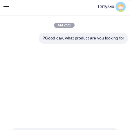
Terry.Gui
عنوان
المبنى A5، حديقة المعدات الذكية الصناعية، مدينة هنغ شانكيا،
منطقة التنمية الاقتصادية، مدينة تشانغتشو، الصين
2:21 AM
Good day, what product are you looking for?
سياسة الخصوصية
|
خريطة الموقع
الصين جيدة الجودة مشغل الصمام الكهربائي المورد. حقوق الطبع والنشر
© 2024-2026 Changzhou Chenglei Valve Technology Co., Ltd. .
جميع الحقوق محفوظة.