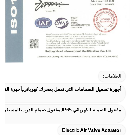
العلامات:
أجهزة تشغيل الصمامات التي تعمل بمحرك كهربائي,أجهزة التشغيل
مفعول الصمام الكهربائي IP65,مفعول صمام الدرب المستقيم الكهربائي IP65,مشغل صمام كهربائي 60 هرتز
Electric Air Valve Actuator